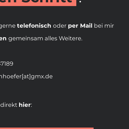
 gerne
telefonisch
oder
per Mail
bei mir
hen
gemeinsam alles Weitere.
47189
nhoefer[at]gmx.de
 direkt
hier
: