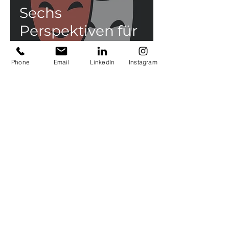
Sechs
Perspektiven für
Rollenklarheit
Phone
Email
LinkedIn
Instagram
Entwicklung
beginnt mit
einem guten Gespräch.
Lass uns sprechen.