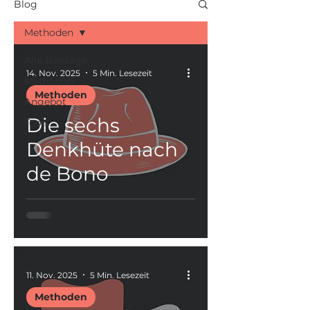
Blog
Methoden
Alle Beiträge
14. Nov. 2025
5 Min. Lesezeit
Methoden
Methoden
Angebot
Die sechs
Tools
Denkhüte nach
de Bono
11. Nov. 2025
5 Min. Lesezeit
Methoden