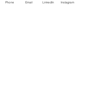
Phone
Email
LinkedIn
Instagram
Herausforderungen 
und Tipps
Bevor es in die Rollenklärung 
geht, lohnt es sich, genau zu 
überlegen, welche Personen es 
für eine umfassende 
Betrachtung der Leitfragen 
braucht, um möglichst 
unterschiedliche, relevante 
Perspektiven 
miteinzubeziehen. Zudem 