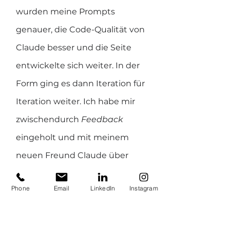
wurden meine Prompts 
genauer, die Code-Qualität von 
Claude besser und die Seite 
entwickelte sich weiter. In der 
Form ging es dann Iteration für 
Iteration weiter. Ich habe mir 
zwischendurch 
Feedback 
eingeholt und mit meinem 
neuen Freund Claude über 
mögliche Features und 
Phone
Email
LinkedIn
Instagram
Verbesserungen sinniert. 
Nach 
vier Wochen
 hatte ich 